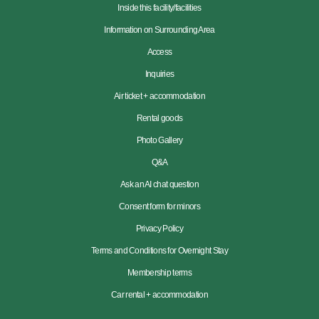
Inside this facility/facilities
Information on Surrounding Area
Access
Inquiries
Air ticket + accommodation
Rental goods
Photo Gallery
Q&A
Ask an AI chat question
Consent form for minors
Privacy Policy
Terms and Conditions for Overnight Stay
Membership terms
Car rental + accommodation