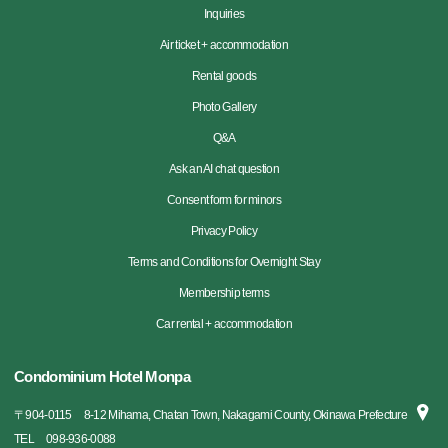
Inquiries
Air ticket + accommodation
Rental goods
Photo Gallery
Q&A
Ask an AI chat question
Consent form for minors
Privacy Policy
Terms and Conditions for Overnight Stay
Membership terms
Car rental + accommodation
Condominium Hotel Monpa
〒
904-0115
8-12 Mihama, Chatan Town, Nakagami County, Okinawa Prefecture
TEL
098-936-0088