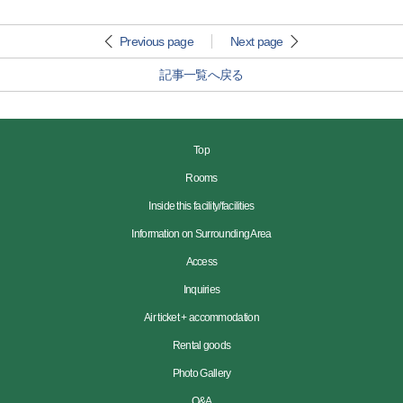
Previous page
Next page
記事一覧へ戻る
Top
Rooms
Inside this facility/facilities
Information on Surrounding Area
Access
Inquiries
Air ticket + accommodation
Rental goods
Photo Gallery
Q&A