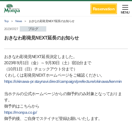
Reservation
MENU
Top
News
おきなわ彩発見NEXT延長のお知らせ
ブログ
2023/07/27
おきなわ彩発見NEXT延長のお知らせ
おきなわ彩発見NEXT延長決定しました。
2023年9月1日（金）～ 9月30日（土）宿泊分まで
（10月1日（日）チェックアウト分まで）
くわしくは彩発見NEXTホームページをご確認ください。
https://okinawa-pr.staynavi.direct/campaign/prefecture/okinawa/kenmin
当ホテルの公式ホームページからの御予約のみ対象となっておりま
す。
御予約はこちらから
https://monpa.co.jp/
御予約後、ご自身でステイナビ登録お願いいたします。