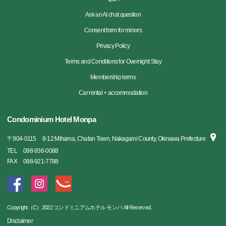
Ask an AI chat question
Consent form for minors
Privacy Policy
Terms and Conditions for Overnight Stay
Membership terms
Car rental + accommodation
Condominium Hotel Monpa
〒
904-0115
8-12 Mihama, Chatan Town, Nakagami County, Okinawa Prefecture
TEL
098-936-0088
FAX
098-921-7788
Copyright（C）2022 コンドミニアムホテル モンパ All Reserved.
Disclaimer