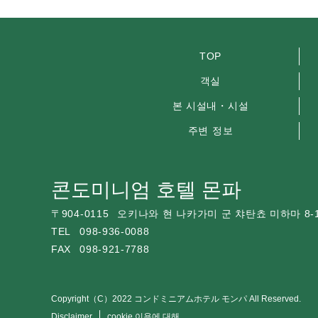
TOP
객실
본 시설내・시설
주변 정보
콘도미니엄 호텔 몬파
〒
904-0115
오키나와 현 나카가미 군 챠탄쵸 미하마 8-
TEL
098-936-0088
FAX
098-921-7788
Copyright（C）2022 コンドミニアムホテル モンパ All Reserved.
Disclaimer
cookie 이용에 대해