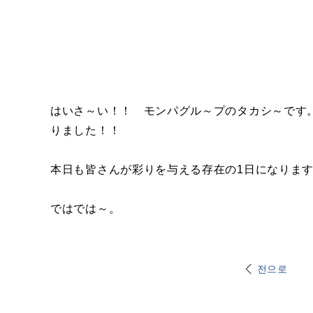
はいさ～い！！ モンパグル～プのタカシ～です
りました！！
本日も皆さんが彩りを与える存在の1日になりま
ではでは～。
전으로