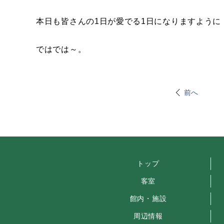
本日も皆さんの1日が愛でる1日になりますように
ではでは～。
前へ
トップ
客室
館内・施設
周辺情報