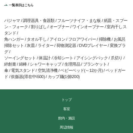
一覧表示はこちら
パジャマ / 調理器具・食器類 / フルーツナイフ・まな板 / 紙皿・スプー
ン・フォーク / 割りばし / オープナー / ワインオープナー / 室内干しス
タンド /
角ハンガー / タオル干し / アイロン / フロアワイパー / 掃除機 / お風呂
掃除セット / 灰皿 / ライター / 荷物測定器 / DVDプレイヤー / 変換プラ
グ /
ソーイングセット / 体温計 / 冷却シート / アイシングパック / 爪切り /
絆創膏 / 綿棒 / シャワーキャップ / 生理用品 / ブランケット /
傘 / 電気スタンド / 空気清浄機 / ベビーベッド(～12か月) / ベッドガー
ド / 炊飯器(滞在中\500) / カップ麺(1個\200)
トップ
客室
館内・施設
周辺情報