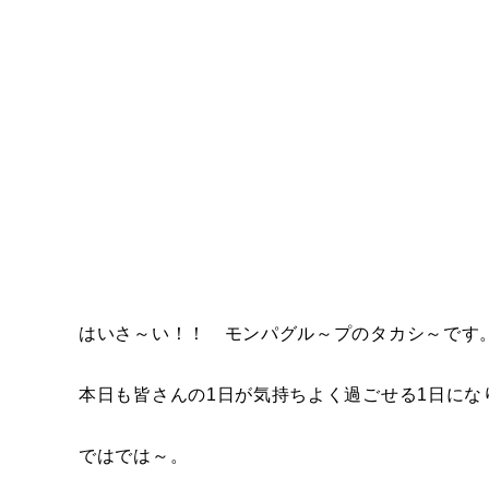
はいさ～い！！ モンパグル～プのタカシ～です
本日も皆さんの1日が気持ちよく過ごせる1日にな
ではでは～。