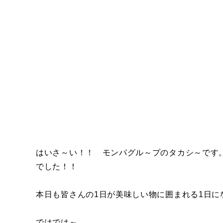
はいさ～い！！ モンパグル～プのタカシ～です
でした！！
本日も皆さんの1日が美味しい物に囲まれる1日に
ではでは～。