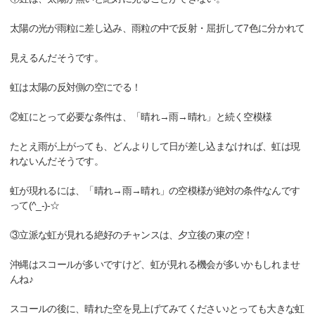
太陽の光が雨粒に差し込み、雨粒の中で反射・屈折して7色に分かれて
見えるんだそうです。
虹は太陽の反対側の空にでる！
②虹にとって必要な条件は、「晴れ→雨→晴れ」と続く空模様
たとえ雨が上がっても、どんよりして日が差し込まなければ、虹は現
れないんだそうです。
虹が現れるには、「晴れ→雨→晴れ」の空模様が絶対の条件なんです
って(^_-)-☆
③立派な虹が見れる絶好のチャンスは、夕立後の東の空！
沖縄はスコールが多いですけど、虹が見れる機会が多いかもしれませ
んね♪
スコールの後に、晴れた空を見上げてみてください♪とっても大きな虹