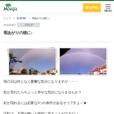
宿泊予約
MENU
トップ
新着情報
雨あがりの後に♪
ブログ
2015/10/27
雨あがりの後に♪
雨の日は何となく憂鬱な気分になりますが・・・
虹が見れたらちょっと幸せな気分になりませんか？
虹が現れるには必要な3つの条件があるそうですよ～★
①虹は、太陽が無いと絶対に見ることができない。