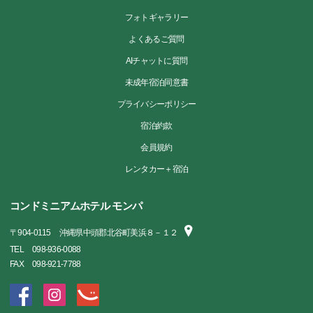
フォトギャラリー
よくあるご質問
AIチャットに質問
未成年宿泊同意書
プライバシーポリシー
宿泊約款
会員規約
レンタカー＋宿泊
コンドミニアムホテル モンパ
〒
904-0115
沖縄県中頭郡北谷町美浜８－１２
TEL
098-936-0088
FAX
098-921-7788