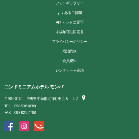
フォトギャラリー
よくあるご質問
AIチャットに質問
未成年宿泊同意書
プライバシーポリシー
宿泊約款
会員規約
レンタカー＋宿泊
コンドミニアムホテル モンパ
〒
904-0115
沖縄県中頭郡北谷町美浜８－１２
TEL
098-936-0088
FAX
098-921-7788