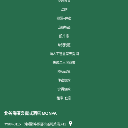
交通導覽
洽詢
機票+住宿
出租物品
照片庫
常見問題
向人工智慧聊天提問
未成年人同意書
隱私政策
住宿條款
會員條款
租車+住宿
北谷海濱公寓式酒店 MONPA
〒
904-0115
沖繩縣中頭郡北谷町美濱8-12