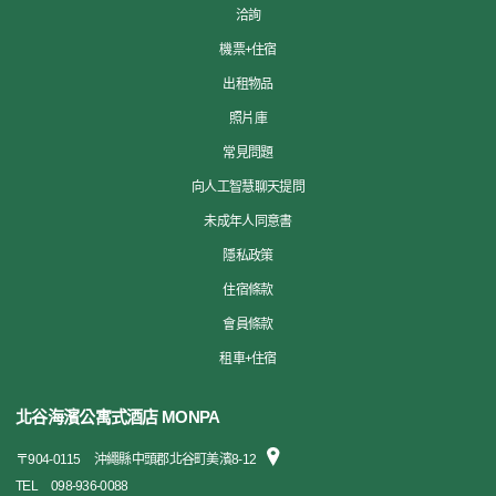
洽詢
機票+住宿
出租物品
照片庫
常見問題
向人工智慧聊天提問
未成年人同意書
隱私政策
住宿條款
會員條款
租車+住宿
北谷海濱公寓式酒店 MONPA
〒
904-0115
沖繩縣中頭郡北谷町美濱8-12
TEL
098-936-0088