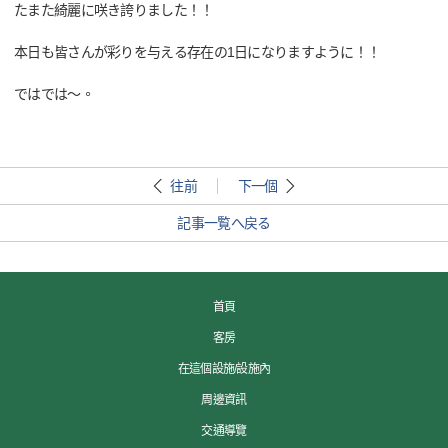
たまた綺麗に咲き誇りました！！
本日も皆さんが彩りを与える存在の1日になりますように！！
ではでは～。
往前
下一個
記事一覧へ戻る
首頁
客房
在這個設施/設施內
周邊資訊
交通導覽