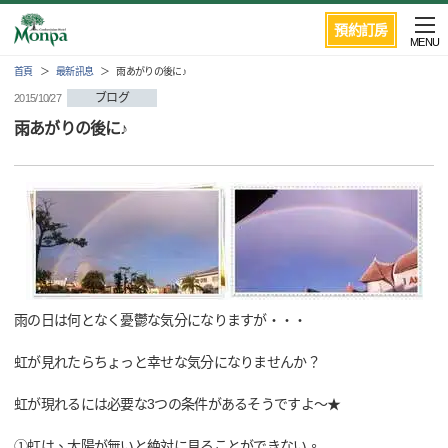
預約訂房
MENU
首頁
最新訊息
雨あがりの後に♪
ブログ
2015/10/27
雨あがりの後に♪
雨の日は何となく憂鬱な気分になりますが・・・
虹が見れたらちょっと幸せな気分になりませんか？
虹が現れるには必要な3つの条件があるそうですよ～★
①虹は、太陽が無いと絶対に見ることができない。