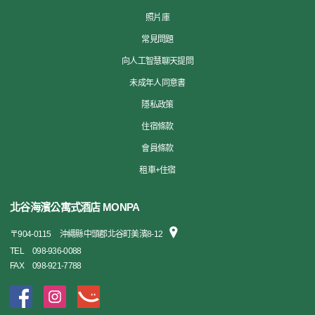
照片庫
常見問題
向人工智慧聊天提問
未成年人同意書
隱私政策
住宿條款
會員條款
租車+住宿
北谷海濱公寓式酒店 MONPA
〒
904-0115
沖繩縣中頭郡北谷町美濱8-12
TEL
098-936-0088
FAX
098-921-7788