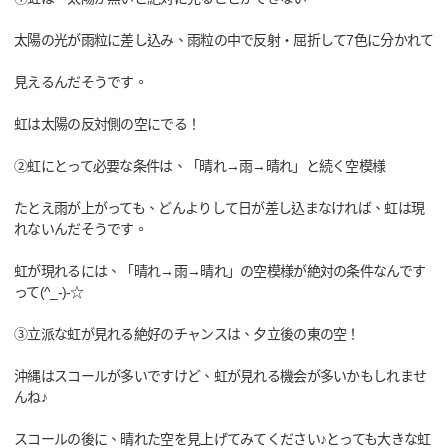
太陽の光が雨粒に差し込み、雨粒の中で反射・屈折して7色に分かれて
見えるんだそうです。
虹は太陽の反対側の空にでる！
②虹にとって必要な条件は、「晴れ→雨→晴れ」と続く空模様
たとえ雨が上がっても、どんよりして日が差し込まなければ、虹は現
れないんだそうです。
虹が現れるには、「晴れ→雨→晴れ」の空模様が絶対の条件なんです
って(^_-)-☆
③立派な虹が見れる絶好のチャンスは、夕立後の東の空！
沖縄はスコールが多いですけど、虹が見れる機会が多いかもしれませ
んね♪
スコールの後に、晴れた空を見上げてみてください♪とっても大きな虹