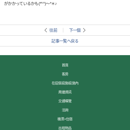
がかかっているかも(*^^)～*＊♪
往前
下一個
記事一覧へ戻る
首頁
客房
在這個設施/設施內
周邊資訊
交通導覽
洽詢
機票+住宿
出租物品