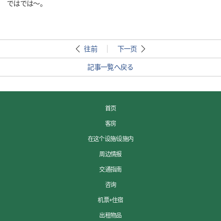
ではでは～。
往前
下一页
記事一覧へ戻る
首页
客房
在这个设施/设施内
周边情报
交通指南
咨询
机票+住宿
出租物品