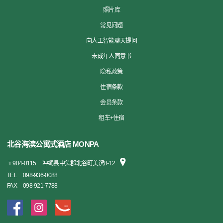
照片库
常见问题
向人工智能聊天提问
未成年人同意书
隐私政策
住宿条款
会员条款
租车+住宿
北谷海滨公寓式酒店 MONPA
〒
904-0115
冲绳县中头郡北谷町美滨8-12
TEL
098-936-0088
FAX
098-921-7788