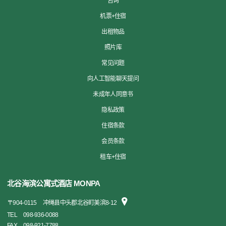
咨询
机票+住宿
出租物品
照片库
常见问题
向人工智能聊天提问
未成年人同意书
隐私政策
住宿条款
会员条款
租车+住宿
北谷海滨公寓式酒店 MONPA
〒
904-0115
冲绳县中头郡北谷町美滨8-12
TEL
098-936-0088
FAX
098-921-7788