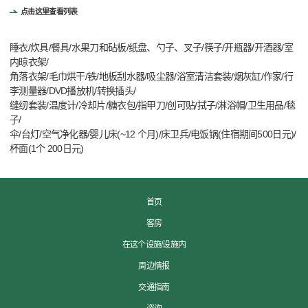
点击这里查看列表
睡衣/炊具/餐具/水果刀和砧板/纸盘、勺子、叉子/筷子/开瓶器/开酒器/室
内晾衣架/
角落衣架/毛巾烘干/铁/地板刮水器/吸尘器/浴室清洁套装/烟灰缸/作家/行
李测量器/DVD播放机/转换插头/
缝纫套装/温度计/冷却片/糖衣包/指甲刀/创可贴/拭子/淋浴帽/卫生用品/毯
子/
伞/台灯/空气净化器/婴儿床(~12 个月)/床卫兵/电饭锅(住宿期间500日元)/
杯面(1个 200日元)
首页
客房
在这个设施/设施内
周边情报
交通指南