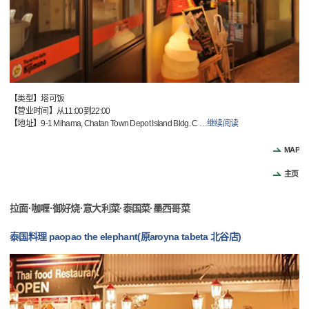
【类型】塔可饭
【营业时间】从11:00到22:00
【地址】9-1 Mihama, Chatan Town Depot Island Bldg. C
…
继续阅读
MAP
主页
拉面·咖喱·御好烧·意大利菜·泰国菜·墨西哥菜
泰国料理 paopao the elephant(原aroyna tabeta 北谷店)