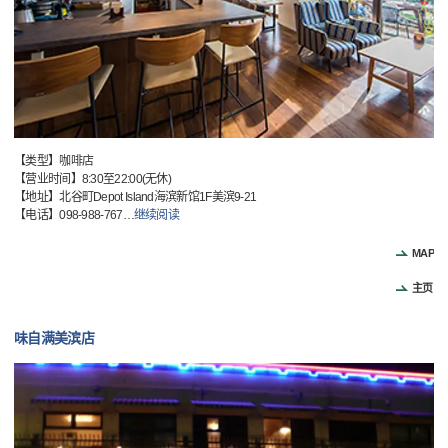
【类型】咖啡店
【营业时间】8:30至22:00(无休)
【地址】北谷町Depot Island海滨新馆1F美滨9-21
【电话】098-988-767
…
继续阅读
MAP
主页
味自满美滨店