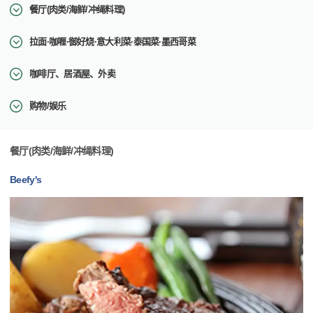
餐厅(肉类/海鲜/冲绳料理)
拉面·咖喱·御好烧·意大利菜·泰国菜·墨西哥菜
咖啡厅、居酒屋、外卖
购物/娱乐
餐厅(肉类/海鲜/冲绳料理)
Beefy's