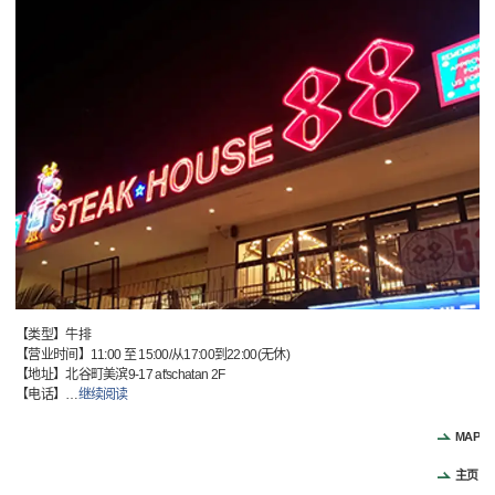
【类型】牛排
【营业时间】11:00 至 15:00/从17:00到22:00(无休)
【地址】北谷町美滨9-17 at'schatan 2F
【电话】
…
继续阅读
MAP
主页