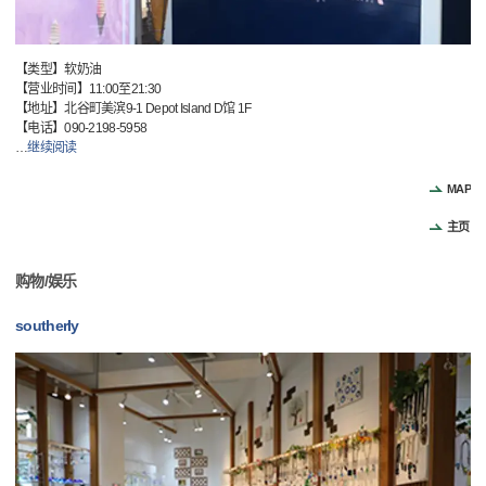
【类型】软奶油
【营业时间】11:00至21:30
【地址】北谷町美滨9-1 Depot Island D馆 1F
【电话】090-2198-5958
…
继续阅读
MAP
主页
购物/娱乐
southerly