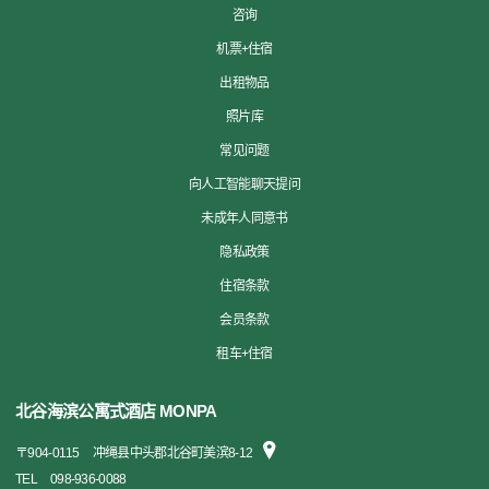
咨询
机票+住宿
出租物品
照片库
常见问题
向人工智能聊天提问
未成年人同意书
隐私政策
住宿条款
会员条款
租车+住宿
北谷海滨公寓式酒店 MONPA
〒
904-0115
冲绳县中头郡北谷町美滨8-12
TEL
098-936-0088