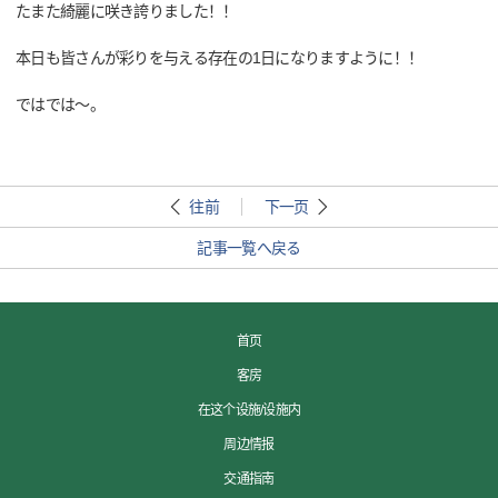
たまた綺麗に咲き誇りました！！
本日も皆さんが彩りを与える存在の1日になりますように！！
ではでは～。
往前
下一页
記事一覧へ戻る
首页
客房
在这个设施/设施内
周边情报
交通指南