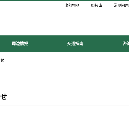
出租物品
照片库
常见问题
周边情报
交通指南
咨
らせ
らせ