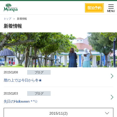
宿泊予約
MENU
トップ
新着情報
新着情報
2015/11/08
ブログ
暦の上では今日から冬★
2015/11/03
ブログ
先日のHalloween＊*☆