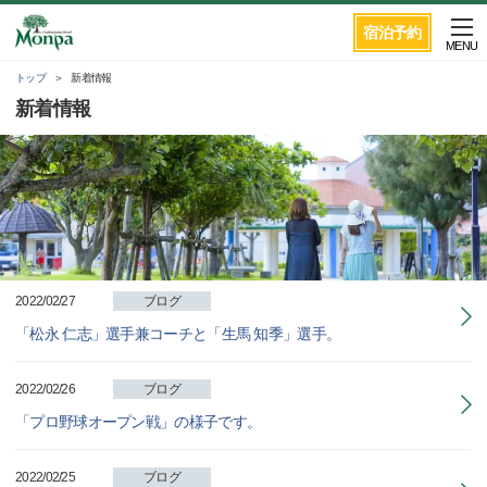
宿泊予約
MENU
トップ
新着情報
新着情報
2022/02/27
ブログ
「松永 仁志」選手兼コーチと「生馬 知季」選手。
2022/02/26
ブログ
「プロ野球オープン戦」の様子です。
2022/02/25
ブログ